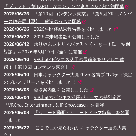
「ブランド共創 EXPO」がコンテンツ東京 2027内で初開催
2026/06/26
「第19回 コンテンツ東京」「第6回 XR・メタバ
ース総合展【夏】」盛況のうちに閉幕
2026/06/26
2026年開催結果報告書を公開しました
2026/06/22
2026年来場者数を公開しました
2026/06/12
ゆりやんレトリィバァ氏 × くっきー！氏「特別
対談」を2026年6月19日（金）に開催
2026/06/10
VRChat×ビジネス活用の最前線をリアルで体
感！【第19回 コンテンツ東京】
2026/06/10
日本キャラクター大賞2026 各賞プロパティ決定
のプレスリリースを公開しました！
2026/06/05
会場案内図を公開しました
2026/06/04
VRChatのビジネス活用がテーマの特別企画
「VRChat Entertainment & IP Showcase」を開催
2026/06/03
「ショート動画・ショートドラマ特集」を公開
しました
2026/05/22
ここでしか見られないキャラクター達の大集
合！