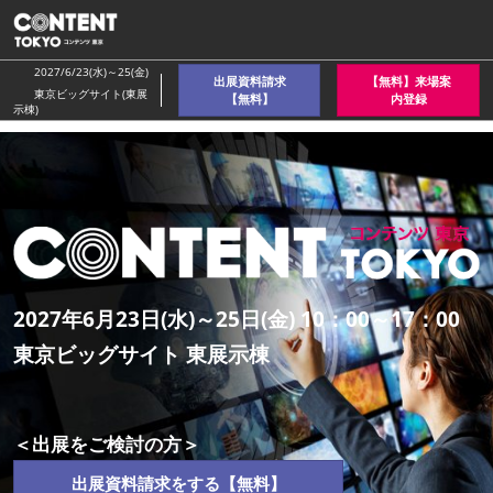
ス
キ
ッ
2027/6/23(水)～25(金)
出展資料請求
【無料】来場案
プ
東京ビッグサイト(東展
【無料】
内登録
示棟)
し
て
進
む
2027年6月23日(水)～25日(金) 10：00～17：00
東京ビッグサイト 東展示棟
＜出展をご検討の方＞
出展資料請求をする【無料】