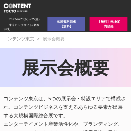
ス
キ
ッ
2027/6/23(水)～25(金)
出展資料請求
【無料】来場案
プ
東京ビッグサイト(東展
【無料】
内登録
示棟)
し
コンテンツ東京
展示会概要
て
進
む
展示会概要
コンテンツ東京は、5つの展示会・特設エリアで構成さ
れ、コンテンツビジネスを支えるあらゆる要素が出展
する大規模国際総合展です。
エンターテイメント産業活性化や、ブランディング、