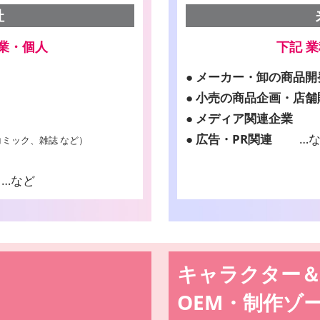
社
業・個人
下記 
● メーカー・卸の商品
● 小売の商品企画・店舗
● メディア関連企業
● 広告・PR関連
…
ミック、雑誌 など）
など
キャラクター
OEM・制作ゾ