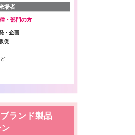
来場者
業種・部門の方
開発・企画
販促
など
＆ブランド製品
ーン