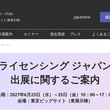
水)～25(金)
Japanese
出
イト(東展示棟)
Japanese
English
来場案内
セミナー
過去実績
プレス
よくある
シングジャパン
∟ライセンシング ジャパン
セミナー申込
ロゴダウンロード
ジャパン
ーEXPO
∟クリエイターEXPO
オープンセミナー （無料/事
前申込不要）
 EXPO
∟ブランド共創 EXPO
ライセンシング ジャパ
 Hub
∟CONTENT Hub
出展に関するご案内
動画・ショート
∟ショート動画・ショート
NA
ドラマ ARENA
交通アクセス
期：2027年6月23日（水）～25日（金）10：00～17：0
展示会・セミナー参加ポリ
会場：東京ビッグサイト（東展示棟）
シー