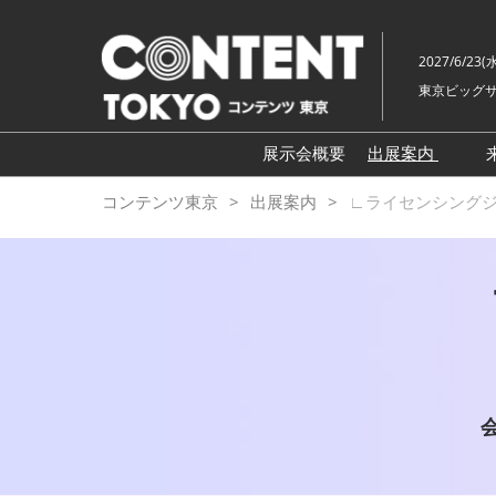
ス
キ
2027/6/23(
ッ
東京ビッグサ
プ
し
て
展示会概要
出展案内
進
∟ライセン
コンテンツ東京
出展案内
∟ライセンシング
む
∟クリエイタ
∟ブランド共創
∟CONTENT
∟ショート
ドラマ ARE
会