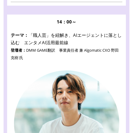
14：00～
テーマ：
「職人芸」を紐解き、AIエージェントに落とし
込む エンタメAI活用最前線
登壇者：
DMM GAME翻訳 事業責任者 兼 Algomatic CXO 野田
克樹 氏