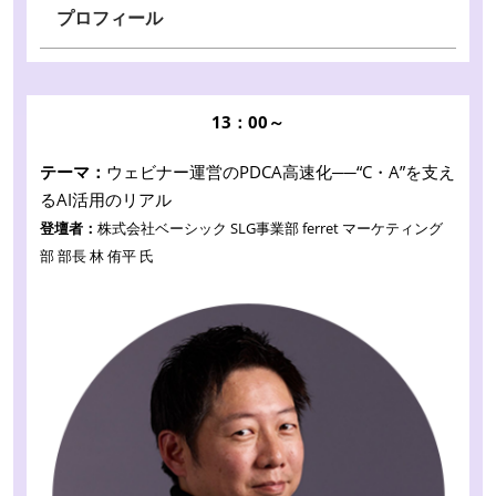
プロフィール
13：00～
テーマ：
ウェビナー運営のPDCA高速化──“C・A”を支え
るAI活用のリアル
登壇者：
株式会社ベーシック SLG事業部 ferret マーケティング
部 部長 林 侑平 氏