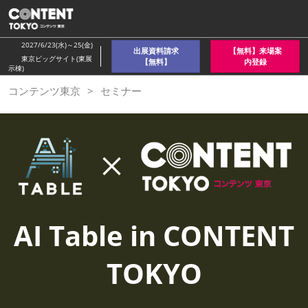
ス
キ
ッ
2027/6/23(水)～25(金)
出展資料請求
【無料】来場案
プ
東京ビッグサイト(東展
【無料】
内登録
示棟)
し
コンテンツ東京
セミナー
て
進
む
AI Table in CONTENT
TOKYO