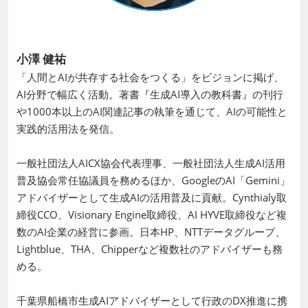
小澤 健祐
「人間とAIが共存する社会をつくる」をビジョンに掲げ、
AI分野で幅広く活動。著書『生成AI導入の教科書』の刊行
や1000本以上のAI関連記事の執筆を通じて、AIの可能性と
実践的活用法を発信。
一般社団法人AICX協会代表理事、一般社団法人生成AI活用
普及協会常任協議員を務めるほか、GoogleのAI「Gemini」
アドバイザーとして生成AIの活用普及に貢献。Cynthialy取
締役CCO、Visionary Engine取締役、AI HYVE取締役など複
数のAI企業の経営に参画。日本HP、NTTデータグループ、
Lightblue、THA、Chipperなど複数社のアドバイザーも務
める。
千葉県船橋市生成AIアドバイザーとして行政のDX推進に携