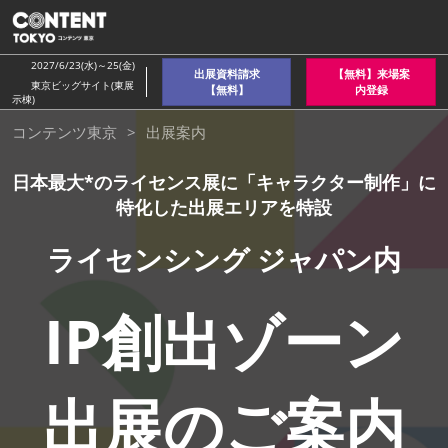
ス
キ
ッ
2027/6/23(水)～25(金)
出展資料請求
【無料】来場案
プ
東京ビッグサイト(東展
【無料】
内登録
示棟)
し
IP
コンテンツ東京
出展案内
て
進
創
日本最大*のライセンス展に「キャラクター制作」に
む
特化した出展エリアを特設
出
ライセンシング ジャパン内
ゾ
IP創出ゾーン
ー
出展のご案内