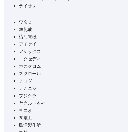
ライオン
ワタミ
旭化成
横河電機
アイケイ
アシックス
エクセディ
カカクコム
スクロール
チヨダ
ナカニシ
フジクラ
ヤクルト本社
ヨコオ
関電工
島津製作所