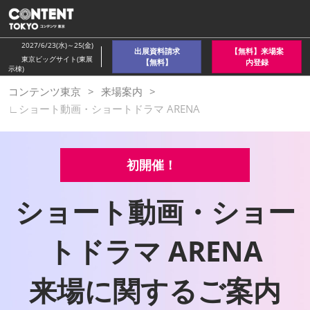
ス
キ
ッ
2027/6/23(水)～25(金)
出展資料請求
【無料】来場案
プ
東京ビッグサイト(東展
【無料】
内登録
示棟)
し
コンテンツ東京
来場案内
て
∟ショート動画・ショートドラマ ARENA
進
む
初開催！
ショート動画・ショー
トドラマ ARENA
来場に関するご案内