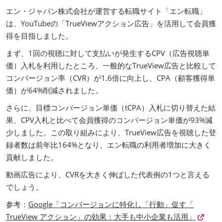
エン・ジャパン株式会社が運営する転職サイト「エン転職」
は、YouTubeの「TrueViewアクション広告」を活用して会員獲
得を目指しました。
まず、1回の視聴に対して支払いが発生するCPV（広告視聴単
価）入札を利用したところ、一般的なTrueView広告と比較して
コンバージョン率（CVR）が1.6倍に向上し、CPA（顧客獲得単
価）が64%削減されました。
さらに、目標コンバージョン単価（tCPA）入札に切り替えた結
果、CPV入札と比べて会員獲得のコンバージョン単価が93%減
少しました。この取り組みにより、TrueView広告を視聴した登
録者数は前年比164%となり、エン転職の利用者増加に大きく
貢献しました。
動画広告により、CVRを大きく伸ばした代表例の1つと言える
でしょう。
参考：
Google「コンバージョンに特化し「行動」促す「
TrueView アクション」の効果：大手も中小企業も活用」