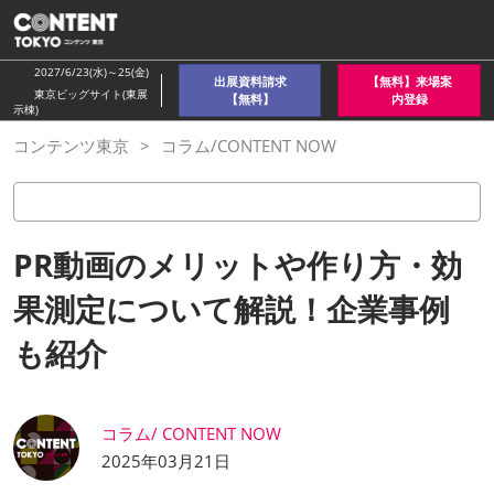
ス
キ
ッ
2027/6/23(水)～25(金)
出展資料請求
【無料】来場案
プ
東京ビッグサイト(東展
【無料】
内登録
示棟)
し
コンテンツ東京
コラム/CONTENT NOW
て
進
む
PR動画のメリットや作り方・効
果測定について解説！企業事例
も紹介
コラム/ CONTENT NOW
2025年03月21日