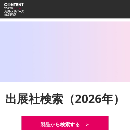
ス
ペ
キ
ー
ッ
ジ
プ
ナ
し
ビ
ゲ
て
ー
進
シ
む
ョ
ン
を
開
く
出展社検索（2026年）
製品から検索する ＞