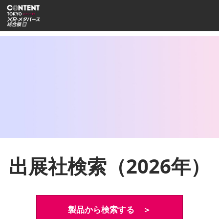
ス
ペ
キ
ー
ッ
ジ
プ
ナ
し
ビ
ゲ
て
ー
進
シ
む
ョ
ン
を
開
く
出展社検索（2026年）
製品から検索する ＞