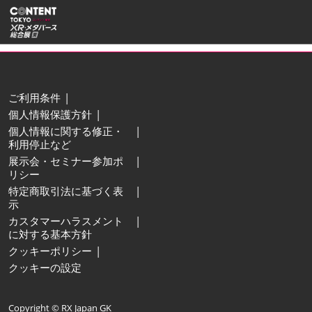
ス
ペ
キ
ー
ッ
ジ
プ
ナ
し
ビ
ゲ
て
ご利用条件
ー
進
個人情報保護方針
シ
む
個人情報に関する修正・
ョ
利用停止など
ン
展示会・セミナー参加ポ
を
リシー
開
特定商取引法に基づく表
く
示
カスタマーハラスメント
に対する基本方針
クッキーポリシー
クッキーの設定
Copyright © RX Japan GK