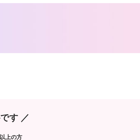
です ／
職以上の方