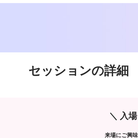
セッションの詳細
＼ 入
来場にご興