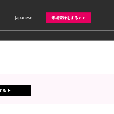
Japanese
来場登録をする＞＞
Japanese
English
する ▶