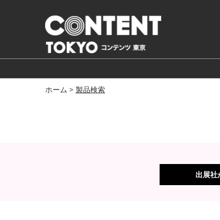
ス
キ
ッ
プ
し
て
進
ホーム >
製品検索
む
出展社