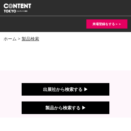
ス
キ
ッ
来場登録をする＞＞
プ
し
ホーム >
製品検索
て
進
む
出展社から検索する ▶
製品から検索する ▶