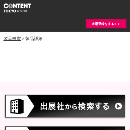
ス
キ
ッ
来場登録をする＞＞
プ
し
製品検索
＞製品詳細
て
進
む