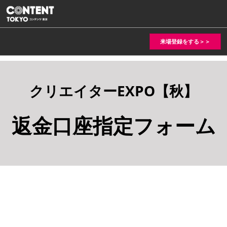
ス
キ
ッ
来場登録をする＞＞
プ
し
て
進
クリエイターEXPO【秋】
む
返金口座指定フォーム